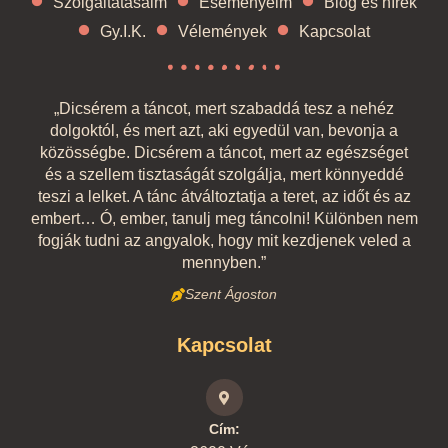
Szolgáltatásaim
Eseményeim
Blog és hírek
Gy.I.K.
Vélemények
Kapcsolat
„Dicsérem a táncot, mert szabaddá tesz a nehéz
dolgoktól, és mert azt, aki egyedül van, bevonja a
közösségbe. Dicsérem a táncot, mert az egészséget
és a szellem tisztaságát szolgálja, mert könnyeddé
teszi a lelket. A tánc átváltoztatja a teret, az időt és az
embert… Ó, ember, tanulj meg táncolni! Különben nem
fogják tudni az angyalok, hogy mit kezdjenek veled a
mennyben.”
Szent Ágoston
Kapcsolat
Cím: