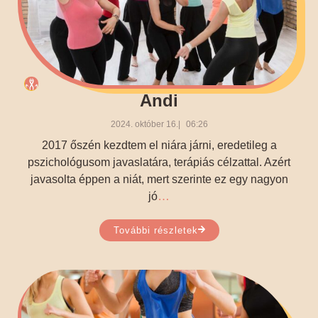
Andi
2024. október 16.
06:26
2017 őszén kezdtem el niára járni, eredetileg a
pszichológusom javaslatára, terápiás célzattal. Azért
javasolta éppen a niát, mert szerinte ez egy nagyon
…
jó
További részletek