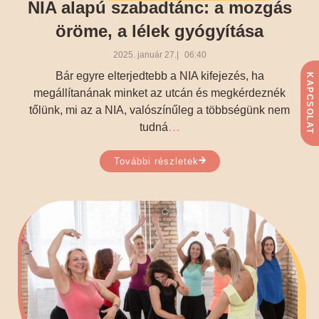
NIA alapú szabadtánc: a mozgás
öröme, a lélek gyógyítása
2025. január 27.
06:40
Bár egyre elterjedtebb a NIA kifejezés, ha
KAPCSOLAT
megállítanának minket az utcán és megkérdeznék
tőlünk, mi az a NIA, valószínűleg a többségünk nem
…
tudná
További részletek