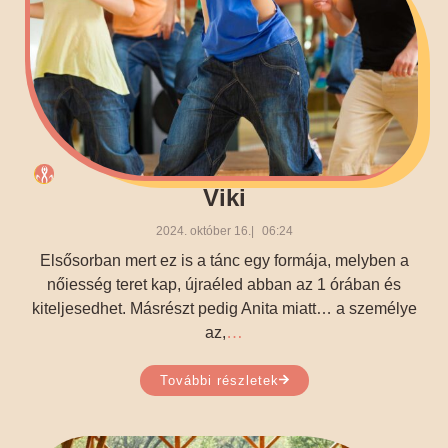
Viki
2024. október 16.
06:24
Elsősorban mert ez is a tánc egy formája, melyben a
nőiesség teret kap, újraéled abban az 1 órában és
kiteljesedhet. Másrészt pedig Anita miatt… a személye
…
az,
További részletek