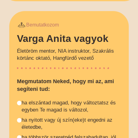
Bemutatkozom
Varga Anita vagyok
Életöröm mentor, NIA instruktor, Szakrális
körtánc oktató, Hangfürdő vezető
Megmutatom Neked, hogy mi az, ami
segíteni tud:
ha elszántad magad, hogy változtatsz és
egyben Te magad is változol,
ha nyitott vagy új szín(eke)t engedni az
életedbe,
ha többször szeretnéd felszabadultan, jól