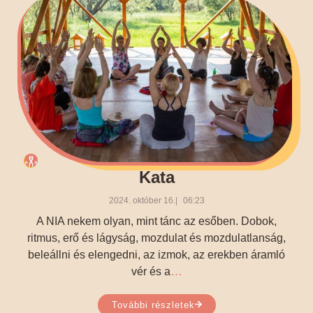
Kata
2024. október 16.
06:23
A NIA nekem olyan, mint tánc az esőben. Dobok,
ritmus, erő és lágyság, mozdulat és mozdulatlanság,
beleállni és elengedni, az izmok, az erekben áramló
…
vér és a
További részletek