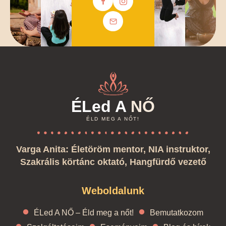
ÉLed A
NŐ
ÉLD MEG A NŐT!
Varga Anita: Életöröm mentor, NIA instruktor,
Szakrális körtánc oktató, Hangfürdő vezető
Weboldalunk
ÉLed A NŐ – Éld meg a nőt!
Bemutatkozom