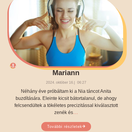
Mariann
2024. október 16.
06:27
Néhány éve próbáltam ki a Nia táncot Anita
buzdítására. Eleinte kicsit bátortalanul, de ahogy
felcsendültek a tökéletes precizitással kiválasztott
…
zenék és
További részletek