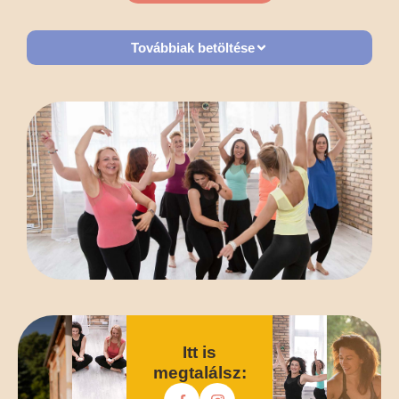
Továbbiak betöltése
Itt is
megtalálsz: