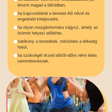
érezni magad a bőrödben,
ha kapcsolódnál a benned élő nővel és
engednéd kiteljesedni,
ha olyan mozgásformára vágysz, amely az
örömöt helyezi előtérbe,
hatékony a testednek, miközben a lelkedig
hatol,
ha szükségét érzed időről-időre némi édes
semmittevésnek.