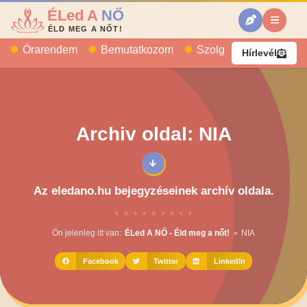
ÉLed A
NŐ
ÉLD MEG A NŐT!
Órarendem
Bemutatkozom
Szolgáltatásaim
B
Hírlevél
Archiv oldal: NIA
Az eledano.hu bejegyzéseinek archív oldala.
Ön jelenleg itt van:
ÉLed A NŐ - Éld meg a nőt!
NIA
>
Facebook
Twitter
LinkedIn