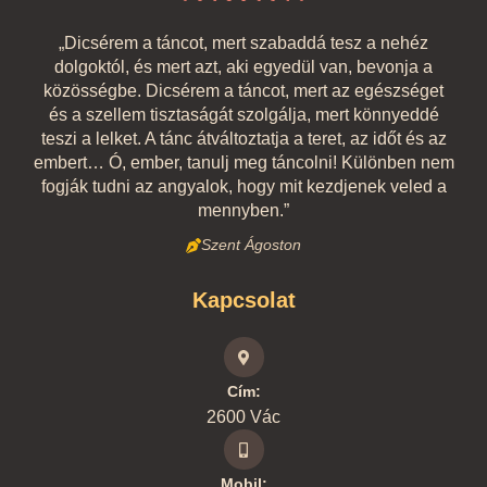
„Dicsérem a táncot, mert szabaddá tesz a nehéz
dolgoktól, és mert azt, aki egyedül van, bevonja a
közösségbe. Dicsérem a táncot, mert az egészséget
és a szellem tisztaságát szolgálja, mert könnyeddé
teszi a lelket. A tánc átváltoztatja a teret, az időt és az
embert… Ó, ember, tanulj meg táncolni! Különben nem
fogják tudni az angyalok, hogy mit kezdjenek veled a
mennyben.”
Szent Ágoston
Kapcsolat
Cím:
2600 Vác
Mobil: