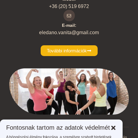
+36 (20) 519 6972
E-mail:
eledano.vanita@gmail.com
További információk
Fontosnak tartom az adatok védelmét
A böngészési élmény fokozása, a személyre szabott hirdetések
Ön jelenleg itt van:
ÉLed A NŐ - Éld meg a nőt!
>
Eseményeim
>
mozgás