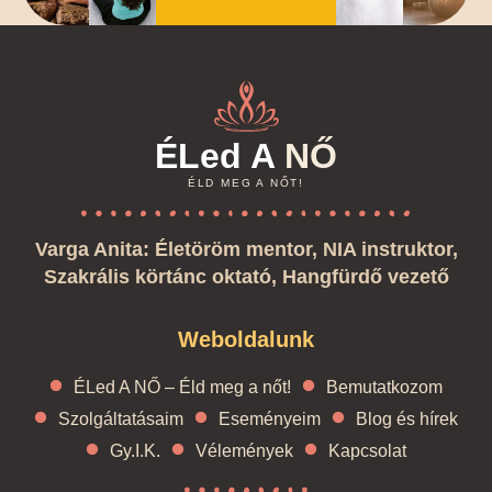
ÉLed A
NŐ
ÉLD MEG A NŐT!
Varga Anita: Életöröm mentor, NIA instruktor,
Szakrális körtánc oktató, Hangfürdő vezető
Weboldalunk
ÉLed A NŐ – Éld meg a nőt!
Bemutatkozom
Szolgáltatásaim
Eseményeim
Blog és hírek
Gy.I.K.
Vélemények
Kapcsolat