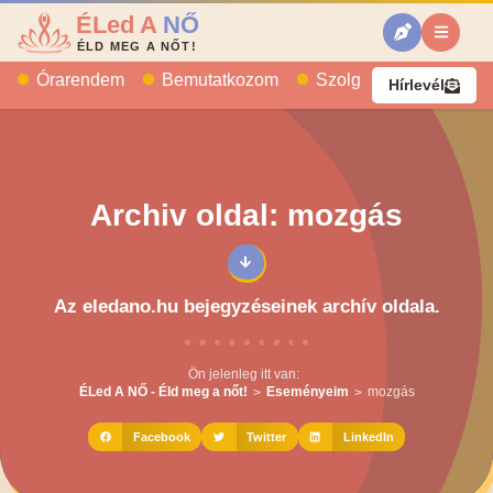
ÉLed A
NŐ
ÉLD MEG A NŐT!
Órarendem
Bemutatkozom
Szolgáltatásaim
B
Hírlevél
Archiv oldal: mozgás
Az eledano.hu bejegyzéseinek archív oldala.
Ön jelenleg itt van:
ÉLed A NŐ - Éld meg a nőt!
Eseményeim
mozgás
>
>
Facebook
Twitter
LinkedIn