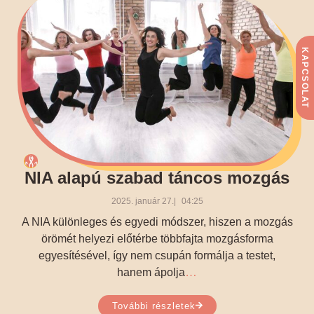
KAPCSOLAT
NIA alapú szabad táncos mozgás
2025. január 27.
04:25
A NIA különleges és egyedi módszer, hiszen a mozgás
örömét helyezi előtérbe többfajta mozgásforma
egyesítésével, így nem csupán formálja a testet,
…
hanem ápolja
További részletek