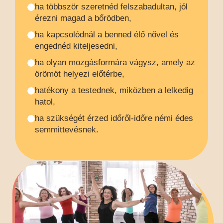
ha többször szeretnéd felszabadultan, jól
érezni magad a bőrödben,
ha kapcsolódnál a benned élő nővel és
engednéd kiteljesedni,
ha olyan mozgásformára vágysz, amely az
örömöt helyezi előtérbe,
hatékony a testednek, miközben a lelkedig
hatol,
ha szükségét érzed időről-időre némi édes
semmittevésnek.