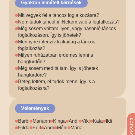
Gyakran ismételt kérdések
Mit vegyek fel a táncos foglalkozásra?
Nem tudok táncolni. Nekem való a foglalkozás?
Még sosem voltam ilyen, vagy hasonló táncos
foglalkozáson. Így is jöhetek?
Mennyire intenzív fizikailag a táncos
foglalkozás?
Milyen ruházatban érdemes lenni a
hangfürdőn?
Még sosem meditáltam. Így is jöhetek
hangfürdőre?
Beteg lettem, el tudok menni így is a
foglalkozásra?
Vélemények
KAPCSOLAT
Barbi
Mariann
Kinga
Andi
Viki
Kata
Ildi
Hilda
Edit
Andi
Móni
Mária