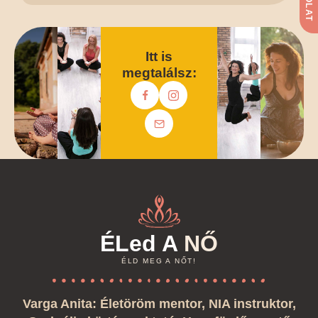
Itt is
megtalálsz:
ÉLed A
NŐ
ÉLD MEG A NŐT!
Varga Anita: Életöröm mentor, NIA instruktor,