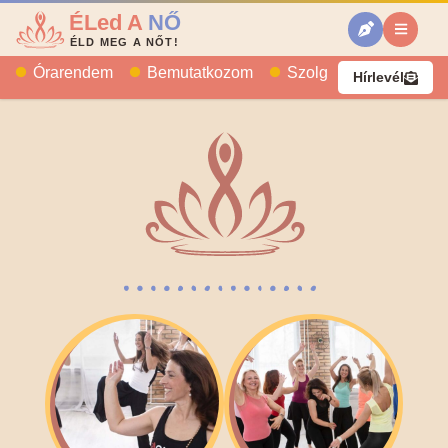
ÉLed A
NŐ
ÉLD MEG A NŐT!
Órarendem
Bemutatkozom
Szolgáltatásaim
B
Hírlevél