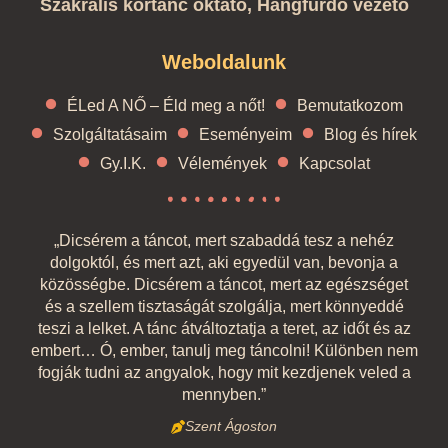
Szakrális körtánc oktató, Hangfürdő vezető
Weboldalunk
ÉLed A NŐ – Éld meg a nőt!
Bemutatkozom
Szolgáltatásaim
Eseményeim
Blog és hírek
Gy.I.K.
Vélemények
Kapcsolat
„Dicsérem a táncot, mert szabaddá tesz a nehéz
dolgoktól, és mert azt, aki egyedül van, bevonja a
közösségbe. Dicsérem a táncot, mert az egészséget
és a szellem tisztaságát szolgálja, mert könnyeddé
teszi a lelket. A tánc átváltoztatja a teret, az időt és az
embert… Ó, ember, tanulj meg táncolni! Különben nem
fogják tudni az angyalok, hogy mit kezdjenek veled a
mennyben.”
Szent Ágoston