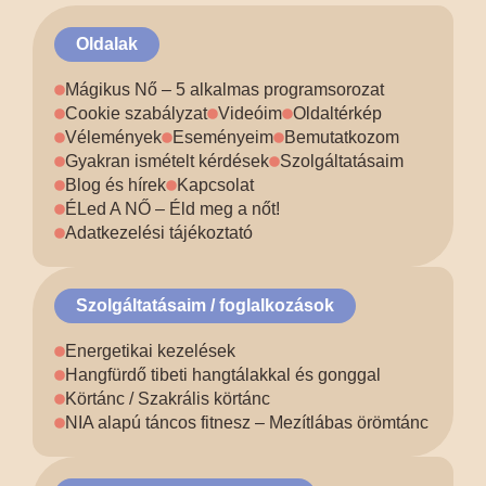
Oldalak
Mágikus Nő – 5 alkalmas programsorozat
Cookie szabályzat
Videóim
Oldaltérkép
Vélemények
Eseményeim
Bemutatkozom
Gyakran ismételt kérdések
Szolgáltatásaim
Blog és hírek
Kapcsolat
ÉLed A NŐ – Éld meg a nőt!
Adatkezelési tájékoztató
Szolgáltatásaim / foglalkozások
Energetikai kezelések
Hangfürdő tibeti hangtálakkal és gonggal
Körtánc / Szakrális körtánc
NIA alapú táncos fitnesz – Mezítlábas örömtánc