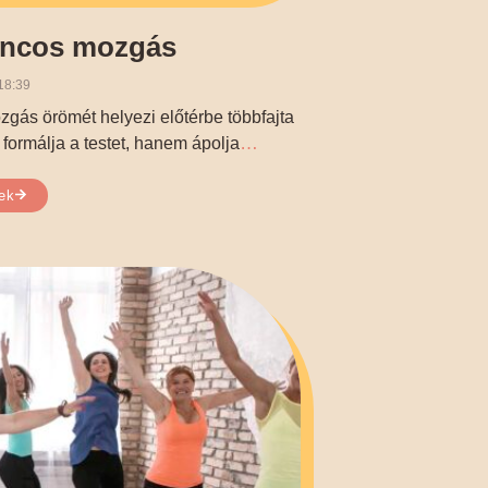
áncos mozgás
18:39
gás örömét helyezi előtérbe többfajta
…
ormálja a testet, hanem ápolja
ek