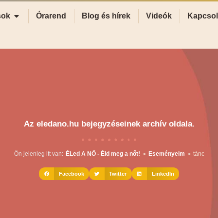
sok
Órarend
Blog és hírek
Videók
Kapcsol
Az eledano.hu bejegyzéseinek archív oldala.
Ön jelenleg itt van:
ÉLed A NŐ - Éld meg a nőt!
Eseményeim
tánc
>
>
Facebook
Twitter
LinkedIn