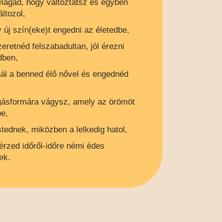
magad, hogy változtatsz és egyben
ltozol,
y új szín(eke)t engedni az életedbe,
eretnéd felszabadultan, jól érezni
dben,
ál a benned élő nővel és engednéd
gásformára vágysz, amely az örömöt
be,
tednek, miközben a lelkedig hatol,
érzed időről-időre némi édes
ek.