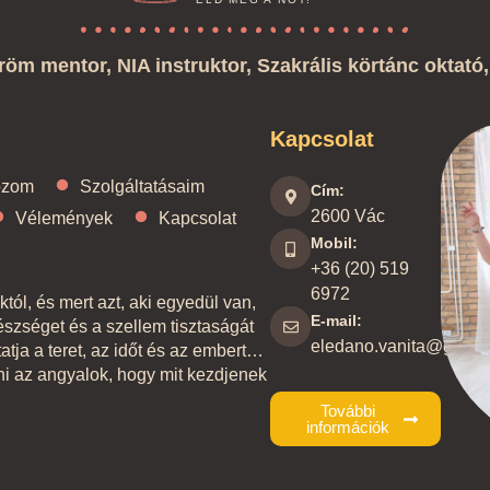
röm mentor, NIA instruktor, Szakrális körtánc oktat
Kapcsolat
ozom
Szolgáltatásaim
Cím:
2600 Vác
Vélemények
Kapcsolat
Mobil:
+36 (20) 519
6972
ól, és mert azt, aki egyedül van,
E-mail:
szséget és a szellem tisztaságát
eledano.vanita@gmail
tatja a teret, az időt és az embert…
ni az angyalok, hogy mit kezdjenek
További
információk