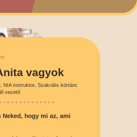
om
Anita vagyok
 NIA instruktor, Szakrális körtánc
dő vezető
Neked, hogy mi az, ami