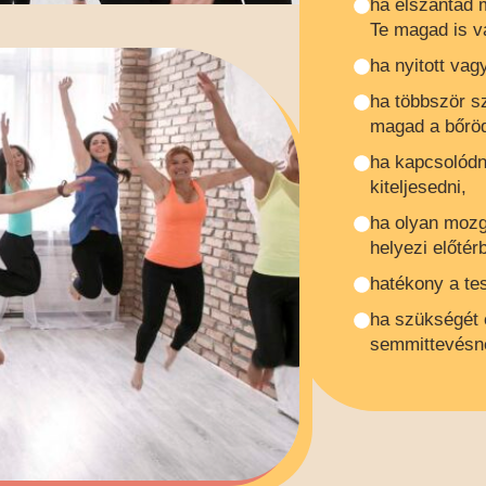
ha elszántad 
Te magad is vá
ha nyitott vag
ha többször sz
magad a bőrö
ha kapcsolódn
kiteljesedni,
ha olyan moz
helyezi előtér
hatékony a tes
ha szükségét 
semmittevésn