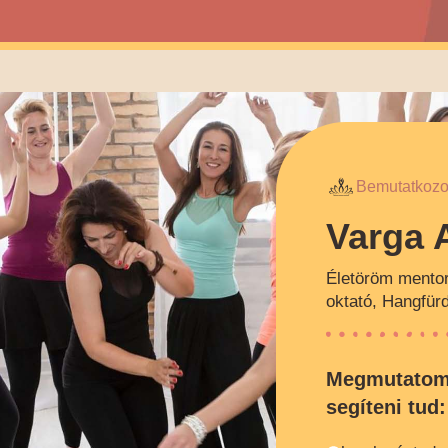
Bemutatkoz
Varga 
Életöröm mentor,
oktató, Hangfür
Megmutatom 
segíteni tud: