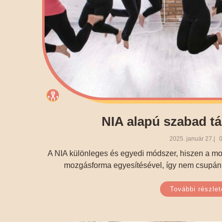
NIA alapú szabad t
2025. január 27.
0
A NIA különleges és egyedi módszer, hiszen a moz
mozgásforma egyesítésével, így nem csupán f
További részlet