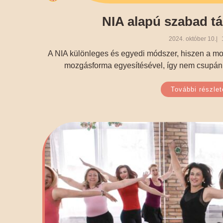
NIA alapú szabad t
2024. október 10.
A NIA különleges és egyedi módszer, hiszen a moz
mozgásforma egyesítésével, így nem csupán f
További részlet