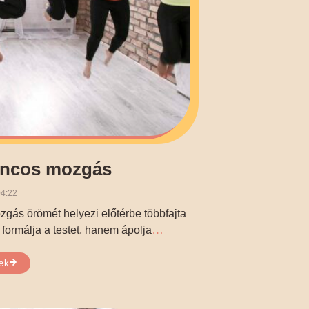
áncos mozgás
4:22
gás örömét helyezi előtérbe többfajta
…
ormálja a testet, hanem ápolja
ek