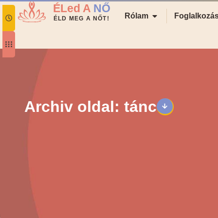
ÉLed A
NŐ
Rólam
Foglalkozá
ÉLD MEG A NŐT!
Archiv oldal: tánc