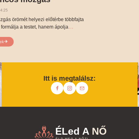
4:25
gás örömét helyezi előtérbe többfajta
…
ormálja a testet, hanem ápolja
ek
Itt is megtalálsz:
ÉLed A
NŐ
ÉLD MEG A NŐT!