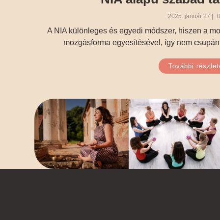
2025. január 27.
0
A NIA különleges és egyedi módszer, hiszen a moz
mozgásforma egyesítésével, így nem csupán f
További részlet