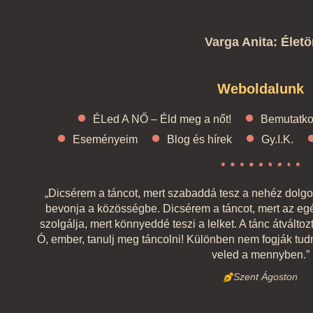
Varga Anita: Életö
Weboldalunk
ÉLed A NŐ – Éld meg a nőt!
Bemutatk
Eseményeim
Blog és hírek
Gy.I.K.
„Dicsérem a táncot, mert szabaddá tesz a nehéz dolgokt
bevonja a közösségbe. Dicsérem a táncot, mert az egé
szolgálja, mert könnyeddé teszi a lelket. A tánc átváltoz
Ó, ember, tanulj meg táncolni! Különben nem fogják tud
veled a mennyben.”
Szent Ágoston