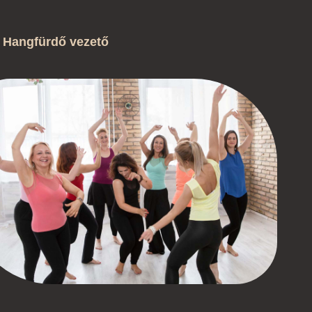
ó, Hangfürdő vezető
.com