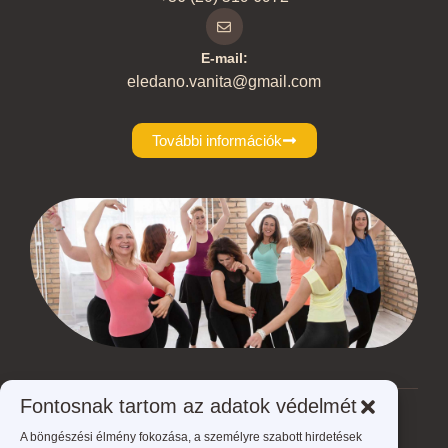
E-mail:
eledano.vanita@gmail.com
További információk
Fontosnak tartom az adatok védelmét
Ön jelenleg itt van:
A böngészési élmény fokozása, a személyre szabott hirdetések
ÉLed A NŐ - Éld meg a nőt!
>
Mágikus Nő – 5 alkalmas programsorozat