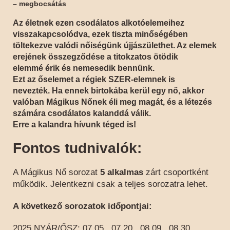
– megbocsátás
Az életnek ezen csodálatos alkotóelemeihez
visszakapcsolódva, ezek tiszta minőségében
töltekezve valódi nőiségünk újjászülethet. Az elemek
erejének összegződése a
titokzatos
ötödik
elemmé
érik és nemesedik bennünk.
Ezt az őselemet a régiek
SZER-elemnek
is
nevezték.
Ha ennek birtokába kerül egy nő, akkor
valóban Mágikus Nőnek éli meg magát, és a létezés
számára csodálatos kalanddá válik.
Erre a kalandra hívunk téged is!
Fontos tudnivalók:
A Mágikus Nő sorozat
5 alkalmas
zárt csoportként
működik. Jelentkezni csak a teljes sorozatra lehet.
A következő sorozatok időpontjai:
2025 NYÁR/ŐSZ: 07.05., 07.20., 08.09., 08.30.,