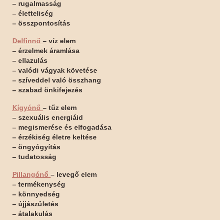
– rugalmasság
– életteliség
– összpontosítás
Delfinnő
– víz elem
– érzelmek áramlása
– ellazulás
– valódi vágyak követése
– szíveddel való összhang
– szabad önkifejezés
Kígyónő
– tűz elem
– szexuális energiáid
– megismerése és elfogadása
– érzékiség életre keltése
– öngyógyítás
– tudatosság
Pillangónő
– levegő elem
– termékenység
– könnyedség
– újjászületés
– átalakulás