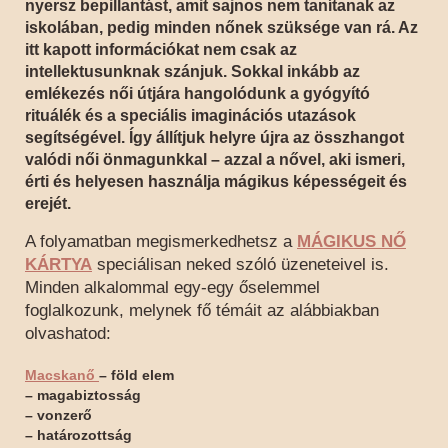
nyersz bepillantást, amit sajnos nem tanítanak az
iskolában, pedig minden nőnek szüksége van rá. Az
itt kapott információkat nem csak az
intellektusunknak szánjuk. Sokkal inkább az
emlékezés női útjára hangolódunk a gyógyító
rituálék és a speciális imaginációs utazások
segítségével. Így állítjuk helyre újra az összhangot
valódi női önmagunkkal – azzal a nővel, aki ismeri,
érti és helyesen használja mágikus képességeit és
erejét.
A folyamatban megismerkedhetsz a
MÁGIKUS NŐ
KÁRTYA
speciálisan neked szóló üzeneteivel is.
Minden alkalommal egy-egy őselemmel
foglalkozunk, melynek fő témáit az alábbiakban
olvashatod:
Macskanő
– föld elem
– magabiztosság
– vonzerő
– határozottság