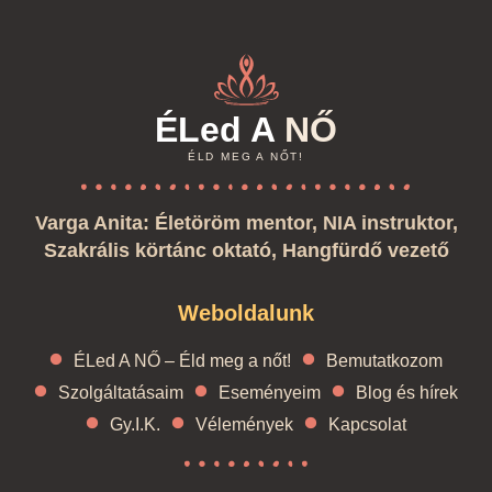
ÉLed A
NŐ
ÉLD MEG A NŐT!
Varga Anita: Életöröm mentor, NIA instruktor,
Szakrális körtánc oktató, Hangfürdő vezető
Weboldalunk
ÉLed A NŐ – Éld meg a nőt!
Bemutatkozom
Szolgáltatásaim
Eseményeim
Blog és hírek
Gy.I.K.
Vélemények
Kapcsolat