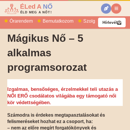
ÉLed A
NŐ
ÉLD MEG A NŐT!
Órarendem
Bemutatkozom
Szolgáltatásaim
B
Hírlevél
Mágikus Nő – 5
alkalmas
programsorozat
Izgalmas, bensőséges, érzelmekkel teli utazás a
NŐI ERŐ csodálatos világába egy támogató női
kör védettségében.
Számodra is érdekes megtapasztalásokat és
felismeréseket hozhat ez a csoport, ha:
– nem az előre megírt forgatókönyvek és