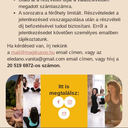
megadott számlaszámra.
A sorozatra a férőhely limitált. Részvételedet a
jelentkezésed visszaigazolása után a részvételi
díj befizetésével tudod biztosítani. Erről a
jelentkezésedet követően személyes emailben
tájékoztatunk.
Ha kérdésed van, írj nekünk
a
mail@magikusno.hu
email címen, vagy az
eledano.vanita@gmail.com email címen, vagy hívj a
20 519 6972-os számon.
Itt is
megtalálsz: