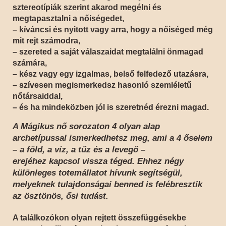
sztereotípiák szerint akarod megélni és
megtapasztalni a nőiségedet,
– kíváncsi és nyitott vagy arra, hogy a nőiséged még
mit rejt számodra,
– szereted a saját válaszaidat megtalálni önmagad
számára,
– kész vagy egy izgalmas, belső felfedező utazásra,
– szívesen megismerkedsz hasonló szemléletű
nőtársaiddal,
– és ha mindeközben jól is szeretnéd érezni magad.
A Mágikus nő sorozaton 4 olyan alap
archetípussal ismerkedhetsz meg, ami a 4 őselem
– a föld, a víz, a tűz és a levegő –
erejéhez kapcsol vissza téged. Ehhez négy
különleges totemállatot hívunk segítségül,
melyeknek tulajdonságai benned is felébresztik
az ösztönös, ősi tudást.
A találkozókon olyan rejtett összefüggésekbe