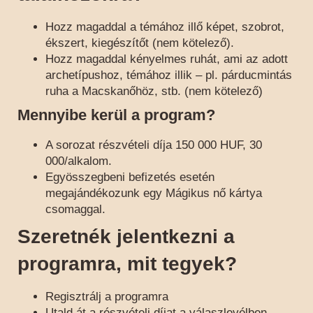
Hozz magaddal a témához illő képet, szobrot,
ékszert, kiegészítőt (nem kötelező).
Hozz magaddal kényelmes ruhát, ami az adott
archetípushoz, témához illik – pl. párducmintás
ruha a Macskanőhöz, stb. (nem kötelező)
Mennyibe kerül a program?
A sorozat részvételi díja 150 000 HUF, 30
000/alkalom.
Egyösszegbeni befizetés esetén
megajándékozunk egy Mágikus nő kártya
csomaggal.
Szeretnék jelentkezni a
programra, mit tegyek?
Regisztrálj a programra
Utald át a részvételi díjat a válaszlevélben