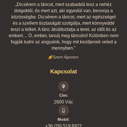
„Dicsérem a táncot, mert szabaddá tesz a nehéz
dolgoktól, és mert azt, aki egyedül van, bevonja a
közösségbe. Dicsérem a táncot, mert az egészséget
és a szellem tisztaságát szolgálja, mert könnyeddé
teszi a lelket. A tánc átváltoztatja a teret, az időt és az
embert… Ó, ember, tanulj meg táncolni! Különben nem
fogják tudni az angyalok, hogy mit kezdjenek veled a
mennyben.”
Szent Ágoston
Kapcsolat
Cím:
2600 Vác
Mobil:
+36 (20) 519 6972