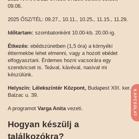
09.06.
2025 ŐSZ/TÉL: 09.27., 10.11., 10.25., 11.15., 11.29.
Időtartam:
szombatonként 10.00-kb. 20.00-ig.
Étkezés:
ebédszünetben (1,5 óra) a környéki
éttermekbe lehet elmenni, vagy a hozott ebédet
elfogyasztani. Érdemes hozni vacsorára egy
szendvicset is. Teával, kávéval, nasival mi
készülünk.
Helyszín: Lélekszíntér Központ,
Budapest XIII. ker.
KAPCSOLAT
Balzac u. 39.
A programot
Varga Anita
vezeti.
Hogyan készülj a
találkozókra?