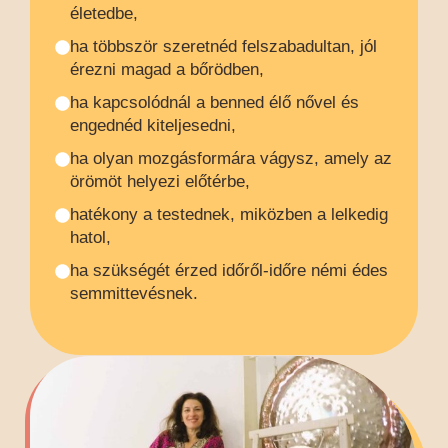
életedbe,
ha többször szeretnéd felszabadultan, jól
érezni magad a bőrödben,
ha kapcsolódnál a benned élő nővel és
engednéd kiteljesedni,
ha olyan mozgásformára vágysz, amely az
örömöt helyezi előtérbe,
hatékony a testednek, miközben a lelkedig
hatol,
ha szükségét érzed időről-időre némi édes
semmittevésnek.