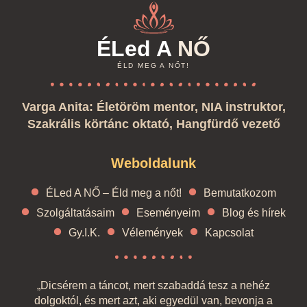
ÉLed A
NŐ
ÉLD MEG A NŐT!
Varga Anita: Életöröm mentor, NIA instruktor,
Szakrális körtánc oktató, Hangfürdő vezető
Weboldalunk
ÉLed A NŐ – Éld meg a nőt!
Bemutatkozom
Szolgáltatásaim
Eseményeim
Blog és hírek
Gy.I.K.
Vélemények
Kapcsolat
„Dicsérem a táncot, mert szabaddá tesz a nehéz
dolgoktól, és mert azt, aki egyedül van, bevonja a