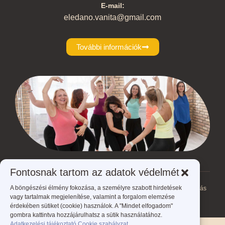
E-mail:
eledano.vanita@gmail.com
További információk
Fontosnak tartom az adatok védelmét
A böngészési élmény fokozása, a személyre szabott hirdetések
Ön jelenleg itt van:
ÉLed A NŐ - Éld meg a nőt!
>
csoportos foglalkozás
vagy tartalmak megjelenítése, valamint a forgalom elemzése
érdekében sütiket (cookie) használok. A "Mindet elfogadom"
gombra kattintva hozzájárulhatsz a sütik használatához.
Adatkezelési tájékoztató
Cookie szabályzat