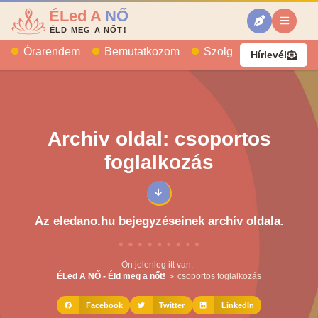
ÉLed A
NŐ
ÉLD MEG A NŐT!
Órarendem
Bemutatkozom
Szolgáltatásaim
B
Hírlevél
Archiv oldal: csoportos
foglalkozás
Az eledano.hu bejegyzéseinek archív oldala.
Ön jelenleg itt van:
ÉLed A NŐ - Éld meg a nőt!
csoportos foglalkozás
>
Facebook
Twitter
LinkedIn