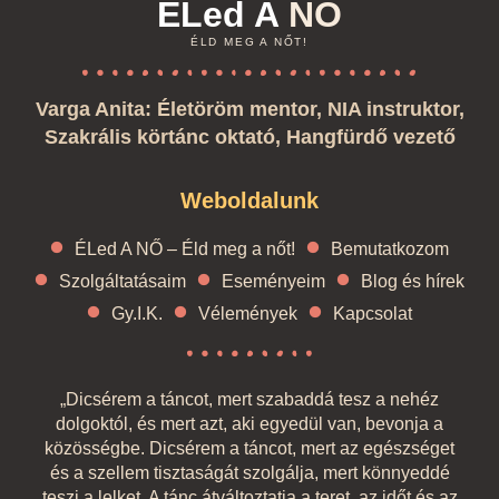
ÉLed A
NŐ
ÉLD MEG A NŐT!
Varga Anita: Életöröm mentor, NIA instruktor,
Szakrális körtánc oktató, Hangfürdő vezető
Weboldalunk
ÉLed A NŐ – Éld meg a nőt!
Bemutatkozom
Szolgáltatásaim
Eseményeim
Blog és hírek
Gy.I.K.
Vélemények
Kapcsolat
„Dicsérem a táncot, mert szabaddá tesz a nehéz
dolgoktól, és mert azt, aki egyedül van, bevonja a
közösségbe. Dicsérem a táncot, mert az egészséget
és a szellem tisztaságát szolgálja, mert könnyeddé
teszi a lelket. A tánc átváltoztatja a teret, az időt és az