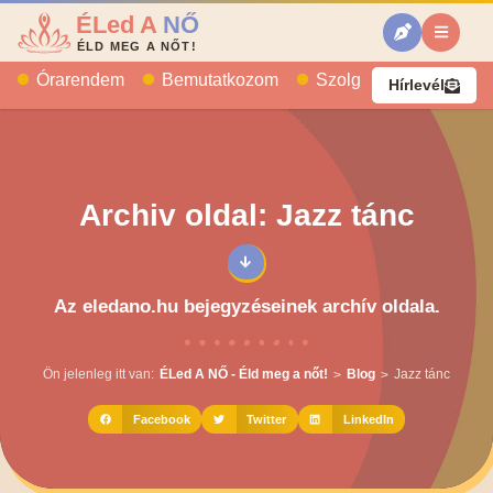
ÉLed A
NŐ
ÉLD MEG A NŐT!
Órarendem
Bemutatkozom
Szolgáltatásaim
B
Hírlevél
Archiv oldal: Jazz tánc
Az eledano.hu bejegyzéseinek archív oldala.
Ön jelenleg itt van:
ÉLed A NŐ - Éld meg a nőt!
Blog
Jazz tánc
>
>
Facebook
Twitter
LinkedIn