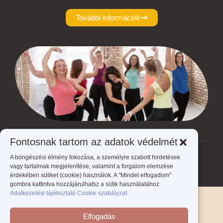
További információk
Fontosnak tartom az adatok védelmét
A böngészési élmény fokozása, a személyre szabott hirdetések
Ön jelenleg itt van:
ÉLed A NŐ - Éld meg a nőt!
>
Blog
>
Jazz tánc
vagy tartalmak megjelenítése, valamint a forgalom elemzése
érdekében sütiket (cookie) használok. A "Mindet elfogadom"
gombra kattintva hozzájárulhatsz a sütik használatához.
Adatkezelési tájékoztató
Cookie szabályzat
Adatkezelési tájékoztató
Cookie szabályzat
Elfogadás