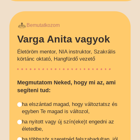
Bemutatkozom
Varga Anita vagyok
Életöröm mentor, NIA instruktor, Szakrális
körtánc oktató, Hangfürdő vezető
Megmutatom Neked, hogy mi az, ami
segíteni tud:
ha elszántad magad, hogy változtatsz és
egyben Te magad is változol,
ha nyitott vagy új szín(eke)t engedni az
életedbe,
ha többször szeretnéd felszabadultan, jól