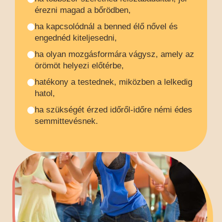
érezni magad a bőrödben,
ha kapcsolódnál a benned élő nővel és
engednéd kiteljesedni,
ha olyan mozgásformára vágysz, amely az
örömöt helyezi előtérbe,
hatékony a testednek, miközben a lelkedig
hatol,
ha szükségét érzed időről-időre némi édes
semmittevésnek.