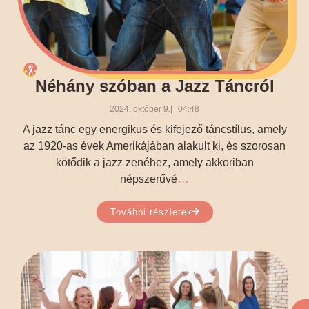
Néhány szóban a Jazz Táncról
2024. október 9.
04:48
A jazz tánc egy energikus és kifejező táncstílus, amely
az 1920-as évek Amerikájában alakult ki, és szorosan
kötődik a jazz zenéhez, amely akkoriban
…
népszerűvé
További részletek