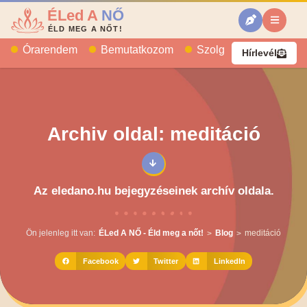
ÉLed A
NŐ
ÉLD MEG A NŐT!
Órarendem
Bemutatkozom
Szolgáltatásaim
B
Hírlevél
Archiv oldal: meditáció
Az eledano.hu bejegyzéseinek archív oldala.
Ön jelenleg itt van:
ÉLed A NŐ - Éld meg a nőt!
Blog
meditáció
>
>
Facebook
Twitter
LinkedIn