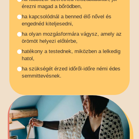
érezni magad a bőrödben,
ha kapcsolódnál a benned élő nővel és
engednéd kiteljesedni,
ha olyan mozgásformára vágysz, amely az
örömöt helyezi előtérbe,
hatékony a testednek, miközben a lelkedig
hatol,
ha szükségét érzed időről-időre némi édes
semmittevésnek.