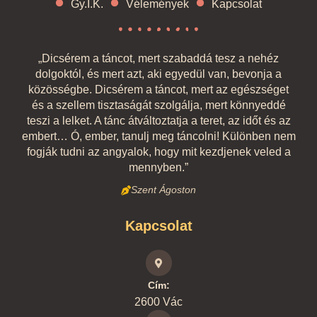
Gy.I.K.
Vélemények
Kapcsolat
„Dicsérem a táncot, mert szabaddá tesz a nehéz
dolgoktól, és mert azt, aki egyedül van, bevonja a
közösségbe. Dicsérem a táncot, mert az egészséget
és a szellem tisztaságát szolgálja, mert könnyeddé
teszi a lelket. A tánc átváltoztatja a teret, az időt és az
embert… Ó, ember, tanulj meg táncolni! Különben nem
fogják tudni az angyalok, hogy mit kezdjenek veled a
mennyben.”
Szent Ágoston
Kapcsolat
Cím:
2600 Vác