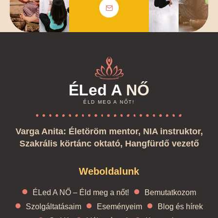
ÉLed A
NŐ
ÉLD MEG A NŐT!
Varga Anita: Életöröm mentor, NIA instruktor,
Szakrális körtánc oktató, Hangfürdő vezető
Weboldalunk
ÉLed A NŐ – Éld meg a nőt!
Bemutatkozom
Szolgáltatásaim
Eseményeim
Blog és hírek