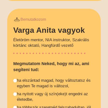
Bemutatkozom
Varga Anita vagyok
Életöröm mentor, NIA instruktor, Szakrális
körtánc oktató, Hangfürdő vezető
Megmutatom Neked, hogy mi az, ami
segíteni tud:
ha elszántad magad, hogy változtatsz és
egyben Te magad is változol,
ha nyitott vagy új szín(eke)t engedni az
életedbe,
ha többször szeretnéd felszabadultan, jól