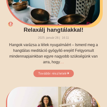
Relaxálj hangtálakkal!
2025. január 28.
16:11
Hangok varázsa a lélek nyugalmáért – Ismerd meg a
hangtálas meditáció gyógyító erejét! Felgyorsult
mindennapjainkban egyre nagyobb szükségünk van
…
arra, hogy
További részletek