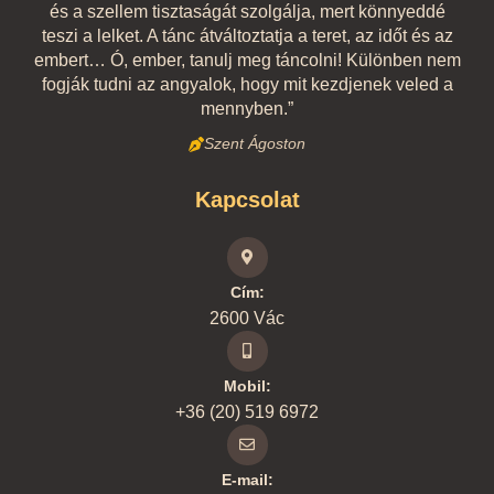
és a szellem tisztaságát szolgálja, mert könnyeddé
teszi a lelket. A tánc átváltoztatja a teret, az időt és az
embert… Ó, ember, tanulj meg táncolni! Különben nem
fogják tudni az angyalok, hogy mit kezdjenek veled a
mennyben.”
Szent Ágoston
Kapcsolat
Cím:
2600 Vác
Mobil:
+36 (20) 519 6972
E-mail: