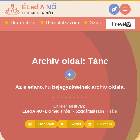
ÉLed A
NŐ
ÉLD MEG A NŐT!
Órarendem
Bemutatkozom
Szolgáltatásaim
B
Hírlevél
Archiv oldal: Tánc
Az eledano.hu bejegyzéseinek archív oldala.
Ön jelenleg itt van:
ÉLed A NŐ - Éld meg a nőt!
Szolgáltatásaim
Tánc
>
>
Facebook
Twitter
LinkedIn