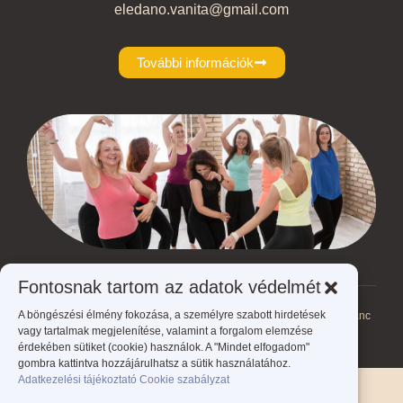
eledano.vanita@gmail.com
További információk
Fontosnak tartom az adatok védelmét
A böngészési élmény fokozása, a személyre szabott hirdetések
Ön jelenleg itt van:
ÉLed A NŐ - Éld meg a nőt!
>
Szolgáltatásaim
>
Tánc
vagy tartalmak megjelenítése, valamint a forgalom elemzése
érdekében sütiket (cookie) használok. A "Mindet elfogadom"
gombra kattintva hozzájárulhatsz a sütik használatához.
Adatkezelési tájékoztató
Cookie szabályzat