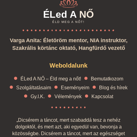
ÉLed A
NŐ
ÉLD MEG A NŐT!
Varga Anita: Életöröm mentor, NIA instruktor,
Szakrális körtánc oktató, Hangfürdő vezető
Weboldalunk
ÉLed A NŐ – Éld meg a nőt!
Bemutatkozom
Szolgáltatásaim
Eseményeim
Blog és hírek
Gy.I.K.
Vélemények
Kapcsolat
„Dicsérem a táncot, mert szabaddá tesz a nehéz
dolgoktól, és mert azt, aki egyedül van, bevonja a
közösségbe. Dicsérem a táncot, mert az egészséget