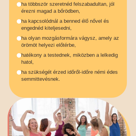
ha többször szeretnéd felszabadultan, jól
érezni magad a bőrödben,
ha kapcsolódnál a benned élő nővel és
engednéd kiteljesedni,
ha olyan mozgásformára vágysz, amely az
örömöt helyezi előtérbe,
hatékony a testednek, miközben a lelkedig
hatol,
ha szükségét érzed időről-időre némi édes
semmittevésnek.