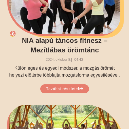
NIA alapú táncos fitnesz –
Mezítlábas örömtánc
2024. október 8.
04:42
Különleges és egyedi módszer, a mozgás örömét
helyezi előtérbe többfajta mozgásforma egyesítésével.
További részletek