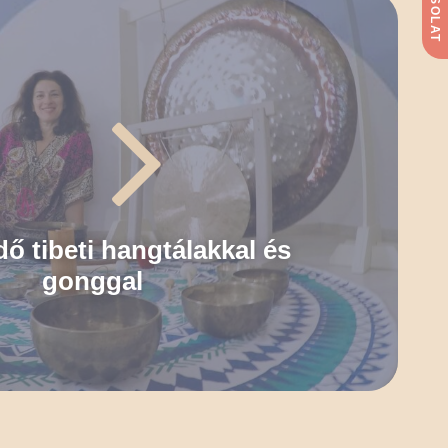
ő tibeti hangtálakkal és
gonggal