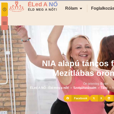
ÉLed A
NŐ
Rólam
Foglalkozá
ÉLD MEG A NŐT!
NIA alapú táncos f
Mezítlábas örö
Ön jelenleg itt van:
ÉLed A NŐ - Éld meg a nőt!
Szolgáltatásaim
Tánc
>
>
>
Facebook
X