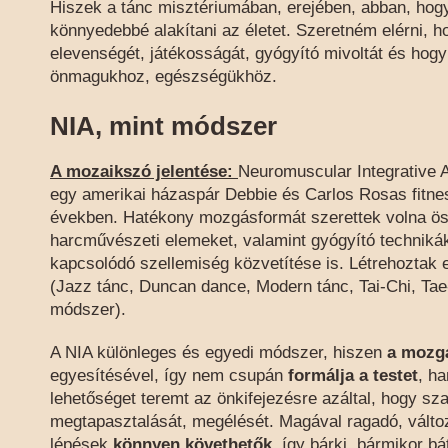
Hiszek a tánc misztériumában, erejében, abban, hogy
könnyedebbé alakítani az életet. Szeretném elérni, 
elevenségét, játékosságát, gyógyító mivoltát és hogy 
önmagukhoz, egészségükhöz.
NIA, mint módszer
A mozaikszó jelentése:
Neuromuscular Integrative 
egy amerikai házaspár Debbie és Carlos Rosas fitnes
években. Hatékony mozgásformát szerettek volna össz
harcművészeti elemeket, valamint gyógyító techniká
kapcsolódó szellemiség közvetítése is. Létrehoztak 
(Jazz tánc, Duncan dance, Modern tánc, Tai-Chi, Tae
módszer).
A NIA különleges és egyedi módszer, hiszen
a mozgá
egyesítésével, így nem csupán
formálja a testet
, h
lehetőséget teremt az önkifejezésre azáltal, hogy s
megtapasztalását, megélését. Magával ragadó, változ
lépések
könnyen követhetők
, így bárki, bármikor b