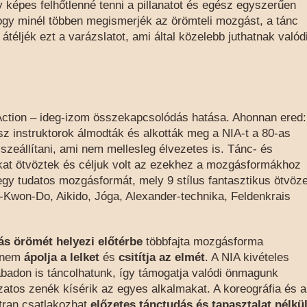
 képes felhőtlenné tenni a pillanatot és egész egyszerűen
hogy minél többen megismerjék az örömteli mozgást, a tánc
átéljék ezt a varázslatot, ami által közelebb juthatnak valód
Action – ideg-izom összekapcsolódás hatása. Ahonnan ered:
z instruktorok álmodták és alkották meg a NIA-t a 80-as
eállítani, ami nem mellesleg élvezetes is. Tánc- és
kat ötvöztek és céljuk volt az ezekhez a mozgásformákhoz
egy tudatos mozgásformát, mely 9 stílus fantasztikus ötvöz
-Kwon-Do, Aikido, Jóga, Alexander-technika, Feldenkrais
s örömét helyezi előtérbe
többfajta mozgásforma
anem
ápolja a lelket
és
csitítja az elmét
. A NIA kivételes
zabadon is táncolhatunk, így támogatja valódi önmagunk
atos zenék kísérik az egyes alkalmakat. A koreográfia és a
átran csatlakozhat
előzetes tánctudás és tapasztalat nélkü