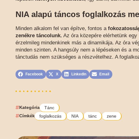
NIA alapú táncos foglalkozás m
Minden alkalom fel van építve, fontos a
fokozatossá
zenékre táncolunk.
Az óra közepére elérhetünk egy 
érzelmileg mindenkinek más a dinamikája. Az óra vé
minden szinten. A hangsúly nem a lépéseken és a m
tánctudás nem szükséges a részvételhez. A foglalko
Facebook
X
LinkedIn
Email
Kategória
Tánc
Címkék
foglalkozás
NIA
tánc
zene