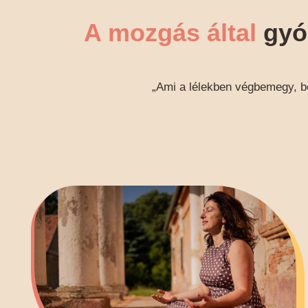
A mozgás által
gyóg
„Ami a lélekben végbemegy, bef