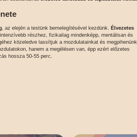
enete
g
, az elején a testünk bemelegítésével kezdünk.
Élvezetes
intenzívebb részhez, fizikailag mindenképp, mentálisan és
géhez közeledve lassítjuk a mozdulatainkat és megpihenünk
ozdulatokon, hanem a megélésen van, épp ezért előzetes
zás hossza 50-55 perc.