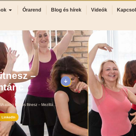
sok
Órarend
Blog és hírek
Videók
Kapcsol
itnesz –
mtánc
NIA alapú táncos fitnesz – Mezítlábas örömtánc
LinkedIn