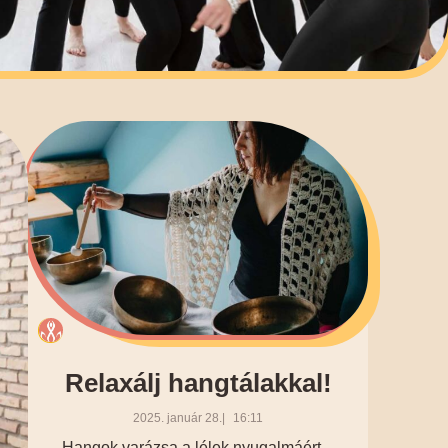
Relaxálj hangtálakkal!
2025. január 28.
16:11
Hangok varázsa a lélek nyugalmáért –