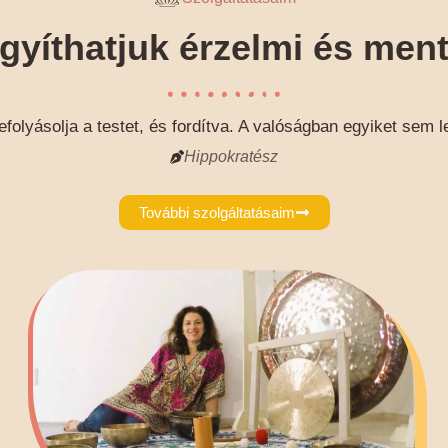
yíthatjuk érzelmi és ment
olyásolja a testet, és fordítva. A valóságban egyiket sem l
Hippokratész
További szolgáltatásaim