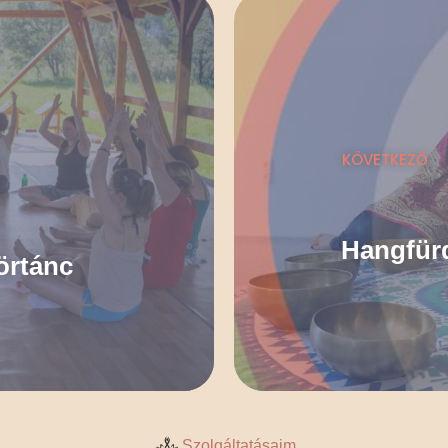
KÖVETKEZŐ
Hangfürd
örtánc
Szolgáltatásaim