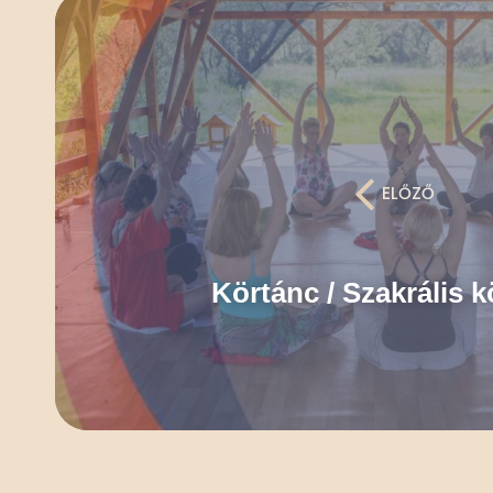
ELŐZŐ
Körtánc / Szakrális k