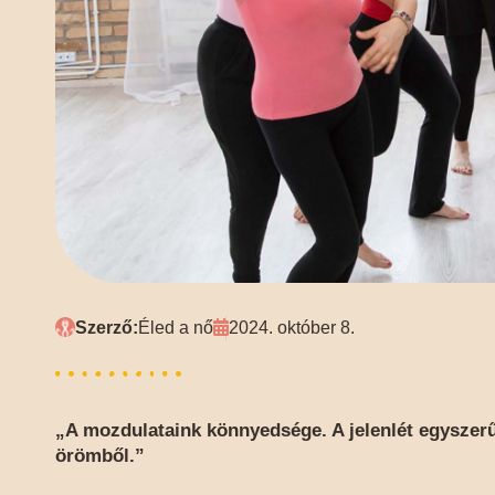
Szerző:
Éled a nő
2024. október 8.
„A mozdulataink könnyedsége. A jelenlét egyszer
örömből.”