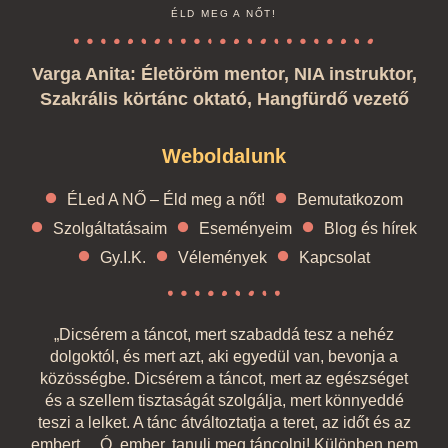
ÉLD MEG A NŐT!
Varga Anita: Életöröm mentor, NIA instruktor,
Szakrális körtánc oktató, Hangfürdő vezető
Weboldalunk
ÉLed A NŐ – Éld meg a nőt!
Bemutatkozom
Szolgáltatásaim
Eseményeim
Blog és hírek
Gy.I.K.
Vélemények
Kapcsolat
„Dicsérem a táncot, mert szabaddá tesz a nehéz
dolgoktól, és mert azt, aki egyedül van, bevonja a
közösségbe. Dicsérem a táncot, mert az egészséget
és a szellem tisztaságát szolgálja, mert könnyeddé
teszi a lelket. A tánc átváltoztatja a teret, az időt és az
embert… Ó, ember, tanulj meg táncolni! Különben nem