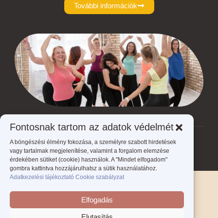
További információk
Fontosnak tartom az adatok védelmét
A böngészési élmény fokozása, a személyre szabott hirdetések
Ön jelenleg itt van:
ÉLed A NŐ - Éld meg a nőt!
>
fáradtság
vagy tartalmak megjelenítése, valamint a forgalom elemzése
érdekében sütiket (cookie) használok. A "Mindet elfogadom"
gombra kattintva hozzájárulhatsz a sütik használatához.
Adatkezelési tájékoztató
Cookie szabályzat
Adatkezelési tájékoztató
Cookie szabályzat
Elfogadás
Kapcsolat
Oldaltérkép
Elutasítás