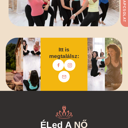
KAPCSOLAT
Itt is
megtalálsz:
ÉLed A
NŐ