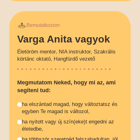
Bemutatkozom
Varga Anita vagyok
Életöröm mentor, NIA instruktor, Szakrális
körtánc oktató, Hangfürdő vezető
Megmutatom Neked, hogy mi az, ami
segíteni tud:
ha elszántad magad, hogy változtatsz és
egyben Te magad is változol,
ha nyitott vagy új szín(eke)t engedni az
életedbe,
ha többször szeretnéd felszabadultan, jól