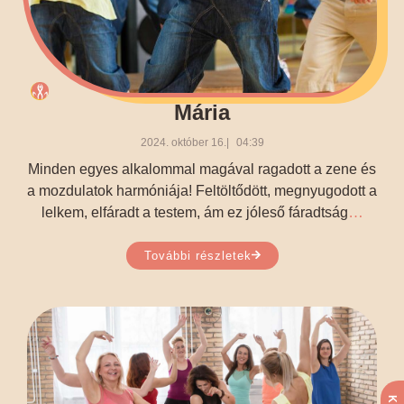
Mária
2024. október 16.
04:39
Minden egyes alkalommal magával ragadott a zene és
a mozdulatok harmóniája! Feltöltődött, megnyugodott a
…
lelkem, elfáradt a testem, ám ez jóleső fáradtság
További részletek