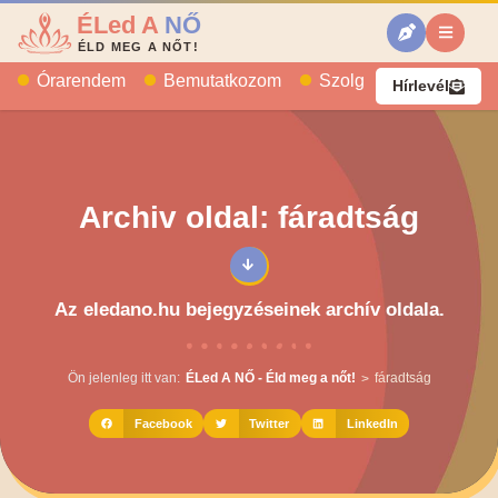
ÉLed A
NŐ
ÉLD MEG A NŐT!
Órarendem
Bemutatkozom
Szolgáltatásaim
B
Hírlevél
Archiv oldal: fáradtság
Az eledano.hu bejegyzéseinek archív oldala.
Ön jelenleg itt van:
ÉLed A NŐ - Éld meg a nőt!
fáradtság
>
Facebook
Twitter
LinkedIn