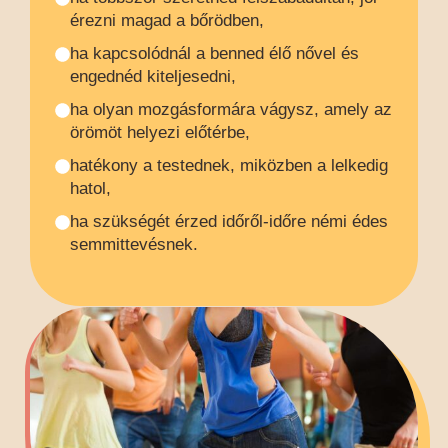
érezni magad a bőrödben,
ha kapcsolódnál a benned élő nővel és
engednéd kiteljesedni,
ha olyan mozgásformára vágysz, amely az
örömöt helyezi előtérbe,
hatékony a testednek, miközben a lelkedig
hatol,
ha szükségét érzed időről-időre némi édes
semmittevésnek.