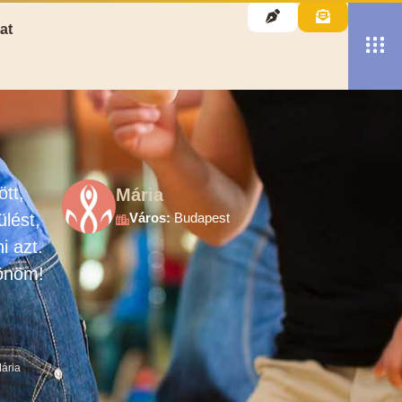
at
tt,
Mária
lést,
Város:
Budapest
i azt.
zönöm!
ária