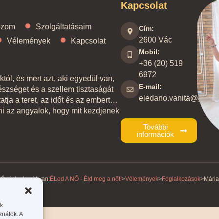
Kapcsolat
ozom
Szolgáltatásaim
Cím:
2600 Vác
Vélemények
Kapcsolat
Mobil:
+36 (20) 519
6972
ól, és mert azt, aki egyedül van,
E-mail:
szséget és a szellem tisztaságát
eledano.vanita@gmail
tatja a teret, az időt és az embert…
ni az angyalok, hogy mit kezdjenek
További
információk
Ön jelenleg itt van:
ÉLed A NŐ - Éld meg a nőt!
>
Vélemények
>
Foglalkozások
>
Mária
ak
ználok. A