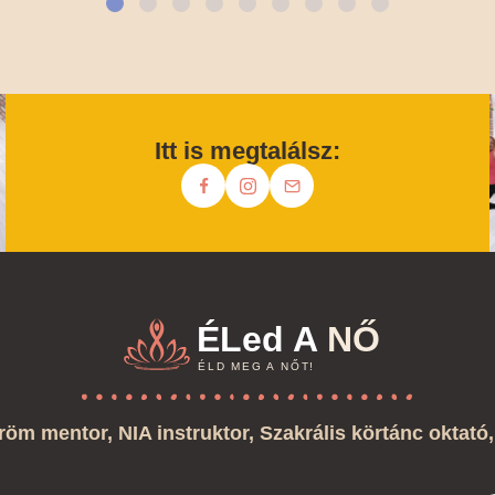
Itt is megtalálsz:
ÉLed A
NŐ
ÉLD MEG A NŐT!
röm mentor, NIA instruktor, Szakrális körtánc oktat