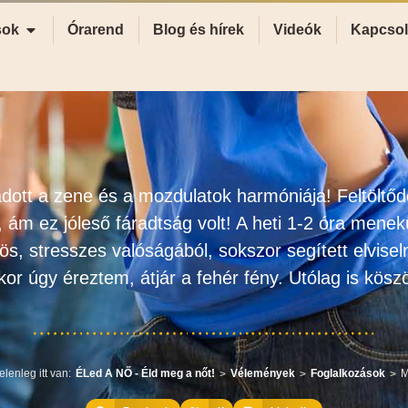
sok
Órarend
Blog és hírek
Videók
Kapcsol
tt a zene és a mozdulatok harmóniája! Feltöltődö
 ám ez jóleső fáradtság volt! A heti 1-2 óra menekü
ös, stresszes valóságából, sokszor segített elviseln
kor úgy éreztem, átjár a fehér fény. Utólag is kös
elenleg itt van:
ÉLed A NŐ - Éld meg a nőt!
Vélemények
Foglalkozások
M
>
>
>