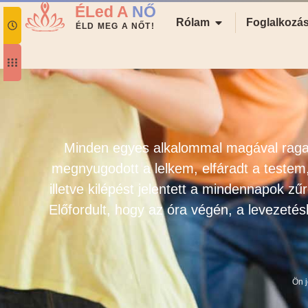
ÉLed A
NŐ
Rólam
Foglalkozá
ÉLD MEG A NŐT!
Minden egyes alkalommal magával ragado
megnyugodott a lelkem, elfáradt a testem,
illetve kilépést jelentett a mindennapok zűr
Előfordult, hogy az óra végén, a levezetés
Ön j