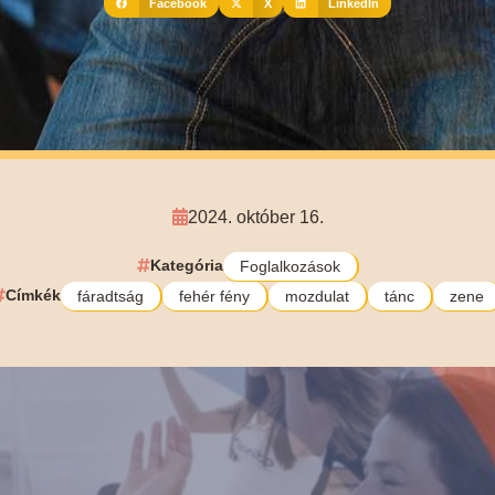
Facebook
X
LinkedIn
2024. október 16.
Kategória
Foglalkozások
Címkék
fáradtság
fehér fény
mozdulat
tánc
zene