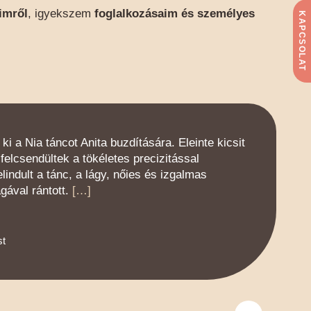
imről
, igyekszem
foglalkozásaim és személyes
KAPCSOLAT
i a Nia táncot Anita buzdítására. Eleinte kicsit
 felcsendültek a tökéletes precizitással
lindult a tánc, a lágy, nőies és izgalmas
ával rántott.
[…]
st