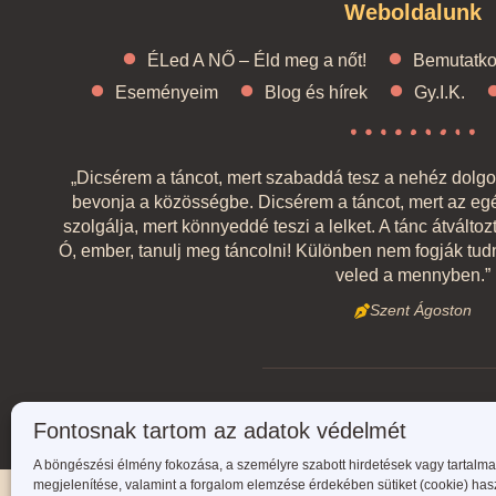
Weboldalunk
ÉLed A NŐ – Éld meg a nőt!
Bemutatk
Eseményeim
Blog és hírek
Gy.I.K.
„Dicsérem a táncot, mert szabaddá tesz a nehéz dolgokt
bevonja a közösségbe. Dicsérem a táncot, mert az egé
szolgálja, mert könnyeddé teszi a lelket. A tánc átváltoz
Ó, ember, tanulj meg táncolni! Különben nem fogják tud
veled a mennyben.”
Szent Ágoston
Fontosnak tartom az adatok védelmét
A böngészési élmény fokozása, a személyre szabott hirdetések vagy tartalm
megjelenítése, valamint a forgalom elemzése érdekében sütiket (cookie) has