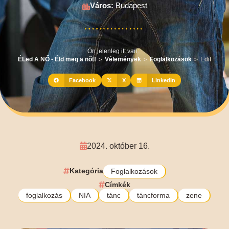
Város:
Budapest
Ön jelenleg itt van:
ÉLed A NŐ - Éld meg a nőt!
Vélemények
Foglalkozások
Edit
>
>
>
Facebook
X
LinkedIn
2024. október 16.
Kategória
Foglalkozások
Címkék
foglalkozás
NIA
tánc
táncforma
zene