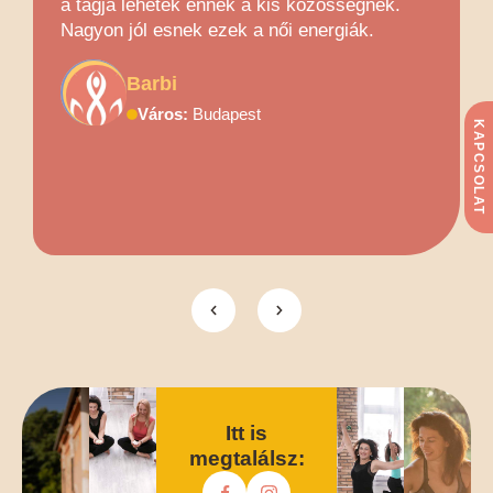
a tagja lehetek ennek a kis közösségnek.
Nagyon jól esnek ezek a női energiák.
Barbi
Város:
Budapest
KAPCSOLAT
Itt is
megtalálsz: