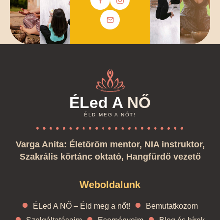
ÉLed A
NŐ
ÉLD MEG A NŐT!
Varga Anita: Életöröm mentor, NIA instruktor,
Szakrális körtánc oktató, Hangfürdő vezető
Weboldalunk
ÉLed A NŐ – Éld meg a nőt!
Bemutatkozom