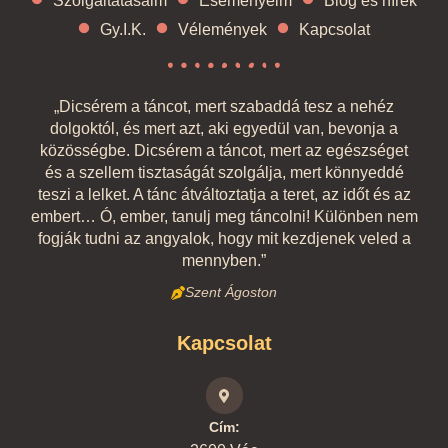
Szolgáltatásaim
Eseményeim
Blog és hírek
Gy.I.K.
Vélemények
Kapcsolat
„Dicsérem a táncot, mert szabaddá tesz a nehéz
dolgoktól, és mert azt, aki egyedül van, bevonja a
közösségbe. Dicsérem a táncot, mert az egészséget
és a szellem tisztaságát szolgálja, mert könnyeddé
teszi a lelket. A tánc átváltoztatja a teret, az időt és az
embert… Ó, ember, tanulj meg táncolni! Különben nem
fogják tudni az angyalok, hogy mit kezdjenek veled a
mennyben.”
Szent Ágoston
Kapcsolat
Cím: