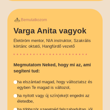
Bemutatkozom
Varga Anita vagyok
Életöröm mentor, NIA instruktor, Szakrális
körtánc oktató, Hangfürdő vezető
Megmutatom Neked, hogy mi az, ami
segíteni tud:
ha elszántad magad, hogy változtatsz és
egyben Te magad is változol,
ha nyitott vagy új szín(eke)t engedni az
életedbe,
ha többször szeretnéd felszabadultan, jól