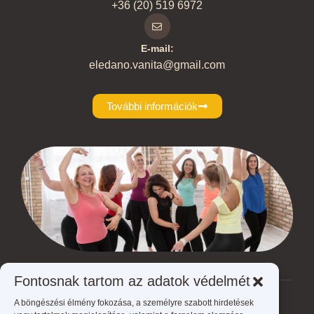
+36 (20) 519 6972
E-mail:
eledano.vanita@gmail.com
További információk
Fontosnak tartom az adatok védelmét
A böngészési élmény fokozása, a személyre szabott hirdetések
Ön jelenleg itt van:
ÉLed A NŐ - Éld meg a nőt!
>
Videó