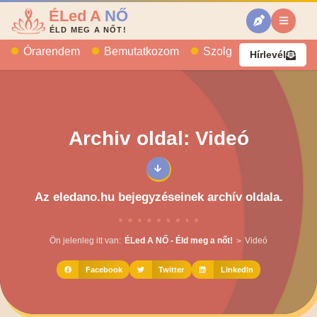
ÉLed A
NŐ
ÉLD MEG A NŐT!
Órarendem
Bemutatkozom
Szolgáltatásaim
B
Hírlevél
Archiv oldal: Videó
Az eledano.hu bejegyzéseinek archív oldala.
Ön jelenleg itt van:
ÉLed A NŐ - Éld meg a nőt!
Videó
>
Facebook
Twitter
LinkedIn