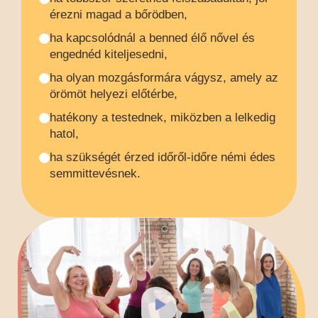
érezni magad a bőrödben,
ha kapcsolódnál a benned élő nővel és
engednéd kiteljesedni,
ha olyan mozgásformára vágysz, amely az
örömöt helyezi előtérbe,
hatékony a testednek, miközben a lelkedig
hatol,
ha szükségét érzed időről-időre némi édes
semmittevésnek.