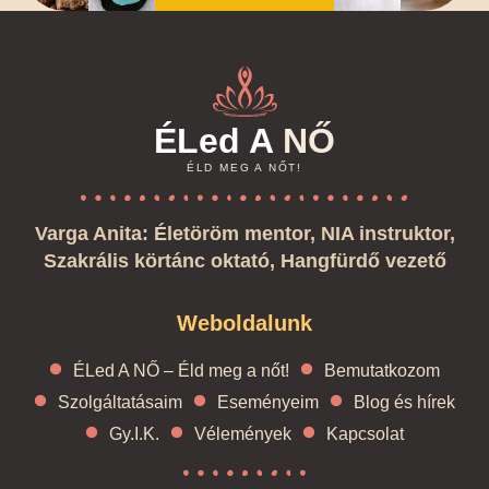
ÉLed A
NŐ
ÉLD MEG A NŐT!
Varga Anita: Életöröm mentor, NIA instruktor,
Szakrális körtánc oktató, Hangfürdő vezető
Weboldalunk
ÉLed A NŐ – Éld meg a nőt!
Bemutatkozom
Szolgáltatásaim
Eseményeim
Blog és hírek
Gy.I.K.
Vélemények
Kapcsolat