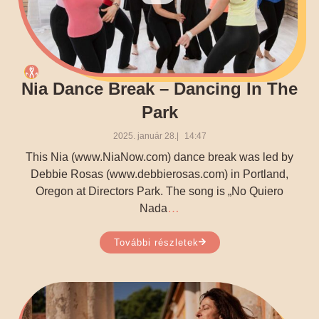
Nia Dance Break – Dancing In The
Park
2025. január 28.
14:47
This Nia (www.NiaNow.com) dance break was led by
Debbie Rosas (www.debbierosas.com) in Portland,
Oregon at Directors Park. The song is „No Quiero
…
Nada
További részletek