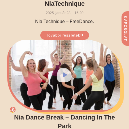
NiaTechnique
2025. január 28.
16:20
KAPCSOLAT
Nia Technique – FreeDance.
További részletek
Nia Dance Break – Dancing In The
Park