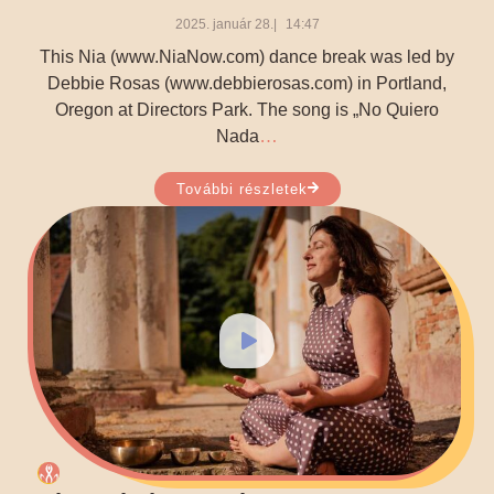
2025. január 28.
14:47
This Nia (www.NiaNow.com) dance break was led by
Debbie Rosas (www.debbierosas.com) in Portland,
Oregon at Directors Park. The song is „No Quiero
…
Nada
További részletek