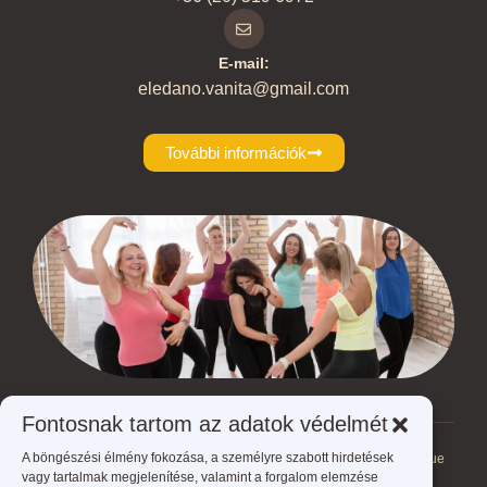
E-mail:
eledano.vanita@gmail.com
További információk
Fontosnak tartom az adatok védelmét
A böngészési élmény fokozása, a személyre szabott hirdetések
Ön jelenleg itt van:
ÉLed A NŐ - Éld meg a nőt!
>
Videó
>
NiaTechnique
vagy tartalmak megjelenítése, valamint a forgalom elemzése