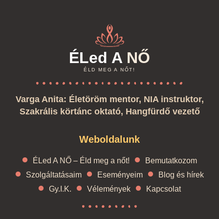
ÉLed A
NŐ
ÉLD MEG A NŐT!
Varga Anita: Életöröm mentor, NIA instruktor,
Szakrális körtánc oktató, Hangfürdő vezető
Weboldalunk
ÉLed A NŐ – Éld meg a nőt!
Bemutatkozom
Szolgáltatásaim
Eseményeim
Blog és hírek
Gy.I.K.
Vélemények
Kapcsolat