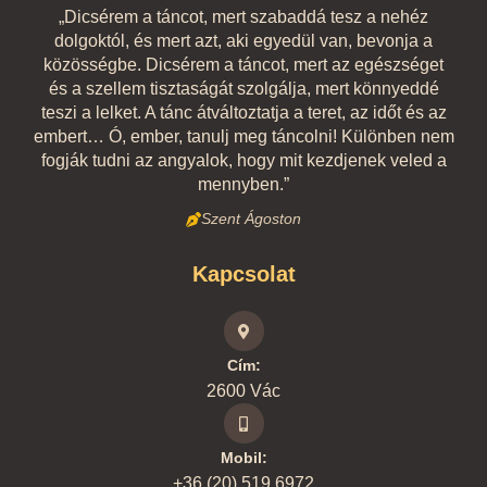
„Dicsérem a táncot, mert szabaddá tesz a nehéz
dolgoktól, és mert azt, aki egyedül van, bevonja a
közösségbe. Dicsérem a táncot, mert az egészséget
és a szellem tisztaságát szolgálja, mert könnyeddé
teszi a lelket. A tánc átváltoztatja a teret, az időt és az
embert… Ó, ember, tanulj meg táncolni! Különben nem
fogják tudni az angyalok, hogy mit kezdjenek veled a
mennyben.”
Szent Ágoston
Kapcsolat
Cím:
2600 Vác
Mobil:
+36 (20) 519 6972