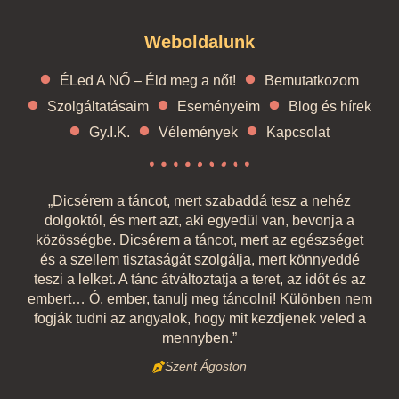
Weboldalunk
ÉLed A NŐ – Éld meg a nőt!
Bemutatkozom
Szolgáltatásaim
Eseményeim
Blog és hírek
Gy.I.K.
Vélemények
Kapcsolat
„Dicsérem a táncot, mert szabaddá tesz a nehéz
dolgoktól, és mert azt, aki egyedül van, bevonja a
közösségbe. Dicsérem a táncot, mert az egészséget
és a szellem tisztaságát szolgálja, mert könnyeddé
teszi a lelket. A tánc átváltoztatja a teret, az időt és az
embert… Ó, ember, tanulj meg táncolni! Különben nem
fogják tudni az angyalok, hogy mit kezdjenek veled a
mennyben.”
Szent Ágoston