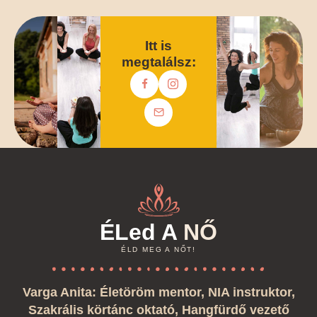
Tovább olvasom
Itt is
megtalálsz:
ÉLed A
NŐ
ÉLD MEG A NŐT!
Varga Anita: Életöröm mentor, NIA instruktor,
Szakrális körtánc oktató, Hangfürdő vezető