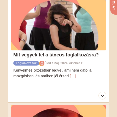
Mit vegyek fel a táncos foglalkozásra?
Foglalkozások
Éled a nő
2024. október 15.
Kényelmes öltözetben legyél, ami nem gátol a
mozgásban, és amiben jól érzed
[…]
Kényelmes öltözetben legyél, ami nem gátol a