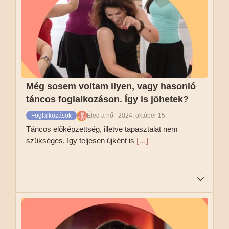
tud és mit nem. Egyébként táncolni mindenki tud
🙂 Ha mozogni tudsz, akkor neked való.
Tovább olvasom
Még sosem voltam ilyen, vagy hasonló
táncos foglalkozáson. Így is jöhetek?
Foglalkozások
Éled a nő
2024. október 15.
Táncos előképzettség, illetve tapasztalat nem
szükséges, így teljesen újként is
[…]
Táncos előképzettség, illetve tapasztalat nem
szükséges, így teljesen újként is bátran és