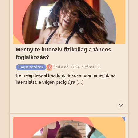
nyugodtan részt vehetsz a táncos foglalkozáson.
Tovább olvasom
Mennyire intenzív fizikailag a táncos
foglalkozás?
Foglalkozások
Éled a nő
2024. október 15.
Bemelegítéssel kezdünk, fokozatosan emeljük az
intenzitást, a végén pedig újra
[…]
Bemelegítéssel kezdünk, fokozatosan emeljük
az intenzitást, a végén pedig újra lelassítjuk a