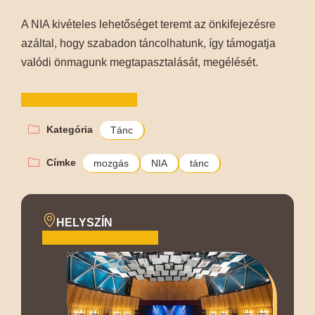
A NIA kivételes lehetőséget teremt az önkifejezésre
azáltal, hogy szabadon táncolhatunk, így támogatja
valódi önmagunk megtapasztalását, megélését.
Kategória
Tánc
Címke
mozgás
NIA
tánc
HELYSZÍN