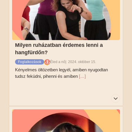
mozdulatainkat. Emellett fontos még tudni, hogy
ha úgy érzed, hogy fáradtabb vagy, illetve
kevesebb az energiád épp, akkor a foglalkozás
intenzívebb szakaszában is lehet választani
kevésbé erőteljes szintű mozgást, ahogy éppen
jólesik.
Milyen ruházatban érdemes lenni a
Tovább olvasom
hangfürdőn?
Foglalkozások
Éled a nő
2024. október 15.
Kényelmes öltözetben legyél, amiben nyugodtan
tudsz feküdni, pihenni és amiben
[…]
Kényelmes öltözetben legyél, amiben nyugodtan
tudsz feküdni, pihenni és amiben jól érzed
magad. Ha fázós vagy, akkor érdemes zoknit,