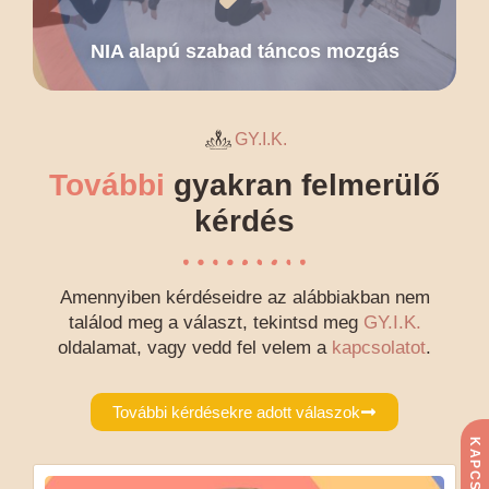
NIA alapú szabad táncos mozgás
GY.I.K.
További
gyakran felmerülő
kérdés
Amennyiben kérdéseidre az alábbiakban nem
találod meg a választ, tekintsd meg
GY.I.K.
oldalamat, vagy vedd fel velem a
kapcsolatot
.
További kérdésekre adott válaszok
KAPCSOLAT