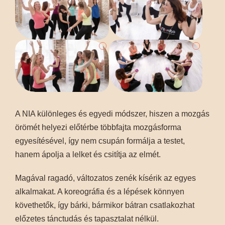
A NIA különleges és egyedi módszer, hiszen a mozgás
örömét helyezi előtérbe többfajta mozgásforma
egyesítésével, így nem csupán formálja a testet,
hanem ápolja a lelket és csitítja az elmét.
Magával ragadó, változatos zenék kísérik az egyes
alkalmakat. A koreográfia és a lépések könnyen
követhetők, így bárki, bármikor bátran csatlakozhat
előzetes tánctudás és tapasztalat nélkül.