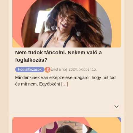
mozgásban, és amiben jól érzed magad. Ha
fázós vagy, akkor érdemes zoknit venni, hogy ne
fázzon a lábad.
Tovább olvasom
Nem tudok táncolni. Nekem való a
foglalkozás?
Foglalkozások
Éled a nő
2024. október 15.
Mindenkinek van elképzelése magáról, hogy mit tud
és mit nem. Egyébként
[…]
Mindenkinek van elképzelése magáról, hogy mit