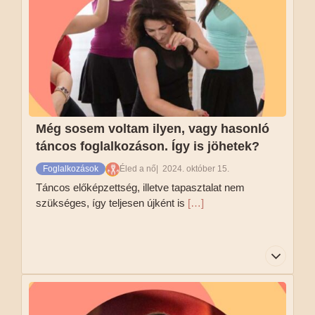
tud és mit nem. Egyébként táncolni mindenki tud
🙂 Ha mozogni tudsz, akkor neked való.
Tovább olvasom
Még sosem voltam ilyen, vagy hasonló
táncos foglalkozáson. Így is jöhetek?
Foglalkozások
Éled a nő
2024. október 15.
Táncos előképzettség, illetve tapasztalat nem
szükséges, így teljesen újként is
[…]
Táncos előképzettség, illetve tapasztalat nem