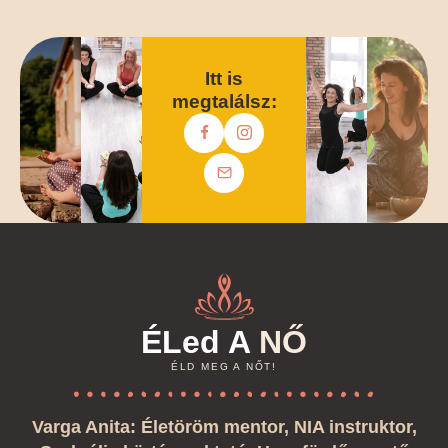
vehetsz.
Tovább olvasom
Itt is
megtalálsz:
ÉLed A
NŐ
ÉLD MEG A NŐT!
Varga Anita: Életöröm mentor, NIA instruktor,