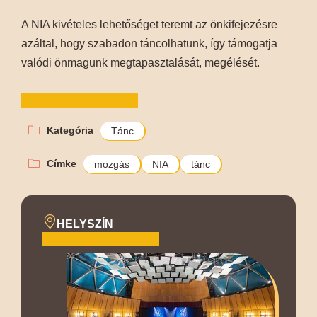
A NIA kivételes lehetőséget teremt az önkifejezésre
azáltal, hogy szabadon táncolhatunk, így támogatja
valódi önmagunk megtapasztalását, megélését.
Kategória
Tánc
Címke
mozgás
NIA
tánc
HELYSZÍN