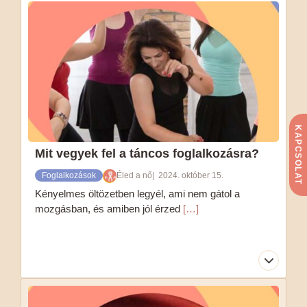
KAPCSOLAT
Mit vegyek fel a táncos foglalkozásra?
Foglalkozások
Éled a nő
2024. október 15.
Kényelmes öltözetben legyél, ami nem gátol a
mozgásban, és amiben jól érzed
[…]
Kényelmes öltözetben legyél, ami nem gátol a