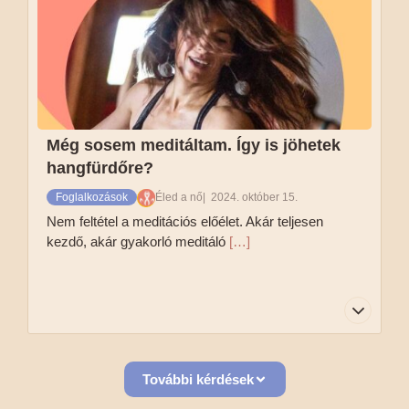
magad. Ha fázós vagy, akkor érdemes zoknit,
vagy dupla zokni venni, hogy ne fázzon a lábad.
Tovább olvasom
Még sosem meditáltam. Így is jöhetek
hangfürdőre?
Foglalkozások
Éled a nő
2024. október 15.
Nem feltétel a meditációs előélet. Akár teljesen
kezdő, akár gyakorló meditáló
[…]
Nem feltétel a meditációs előélet. Akár teljesen
További kérdések
kezdő, akár gyakorló meditáló vagy, részt