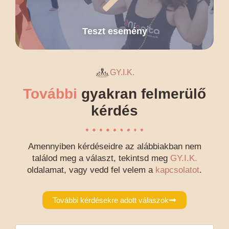
Teszt esemény
GY.I.K.
További
gyakran felmerülő
kérdés
Amennyiben kérdéseidre az alábbiakban nem
találod meg a választ, tekintsd meg
GY.I.K.
oldalamat, vagy vedd fel velem a
kapcsolatot
.
További kérdésekre adott válaszok