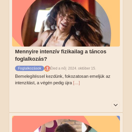
szükséges, így teljesen újként is bátran és
nyugodtan részt vehetsz a táncos foglalkozáson.
Tovább olvasom
Mennyire intenzív fizikailag a táncos
foglalkozás?
Foglalkozások
Éled a nő
2024. október 15.
Bemelegítéssel kezdünk, fokozatosan emeljük az
intenzitást, a végén pedig újra
[…]
Bemelegítéssel kezdünk, fokozatosan emeljük
az intenzitást, a végén pedig újra lelassítjuk a