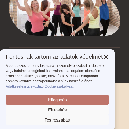
Fontosnak tartom az adatok védelmét
Ön jelenleg itt van:
ÉLed A NŐ - Éld meg a nőt!
>
Eseményeim
>
Tánc
>
A böngészési élmény fokozása, a személyre szabott hirdetések
NIA alapú szabad táncos mozgás
vagy tartalmak megjelenítése, valamint a forgalom elemzése
érdekében sütiket (cookie) használok. A "Mindet elfogadom"
gombra kattintva hozzájárulhatsz a sütik használatához.
Adatkezelési tájékoztató
Cookie szabályzat
Adatkezelési tájékoztató
Cookie szabályzat
Elfogadás
Kapcsolat
Oldaltérkép
Elutasítás
©
2026
.
Éled a nő | eledano.hu |
Minden jog fenntartva.
Testreszabás