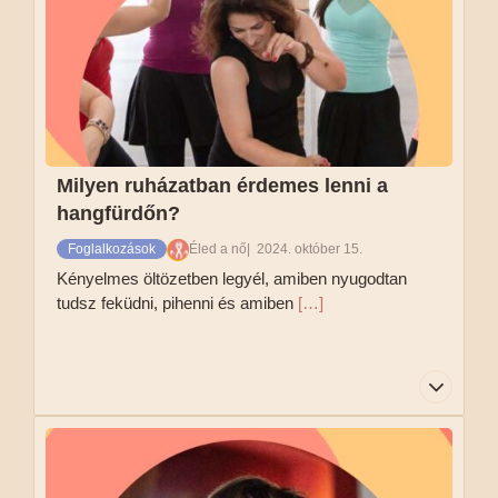
mozdulatainkat. Emellett fontos még tudni, hogy
ha úgy érzed, hogy fáradtabb vagy, illetve
kevesebb az energiád épp, akkor a foglalkozás
intenzívebb szakaszában is lehet választani
kevésbé erőteljes szintű mozgást, ahogy éppen
jólesik.
Milyen ruházatban érdemes lenni a
Tovább olvasom
hangfürdőn?
Foglalkozások
Éled a nő
2024. október 15.
Kényelmes öltözetben legyél, amiben nyugodtan
tudsz feküdni, pihenni és amiben
[…]
Kényelmes öltözetben legyél, amiben nyugodtan
tudsz feküdni, pihenni és amiben jól érzed