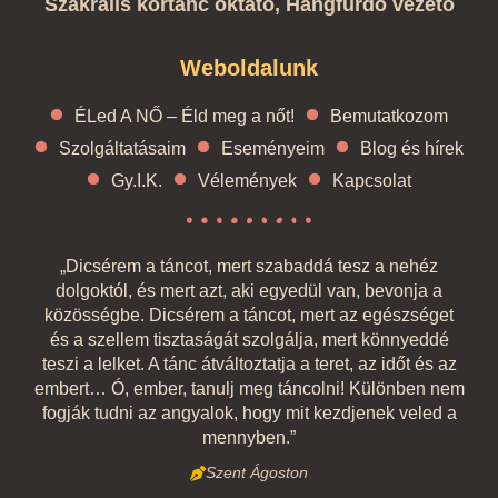
Szakrális körtánc oktató, Hangfürdő vezető
Weboldalunk
ÉLed A NŐ – Éld meg a nőt!
Bemutatkozom
Szolgáltatásaim
Eseményeim
Blog és hírek
Gy.I.K.
Vélemények
Kapcsolat
„Dicsérem a táncot, mert szabaddá tesz a nehéz
dolgoktól, és mert azt, aki egyedül van, bevonja a
közösségbe. Dicsérem a táncot, mert az egészséget
és a szellem tisztaságát szolgálja, mert könnyeddé
teszi a lelket. A tánc átváltoztatja a teret, az időt és az
embert… Ó, ember, tanulj meg táncolni! Különben nem
fogják tudni az angyalok, hogy mit kezdjenek veled a
mennyben.”
Szent Ágoston