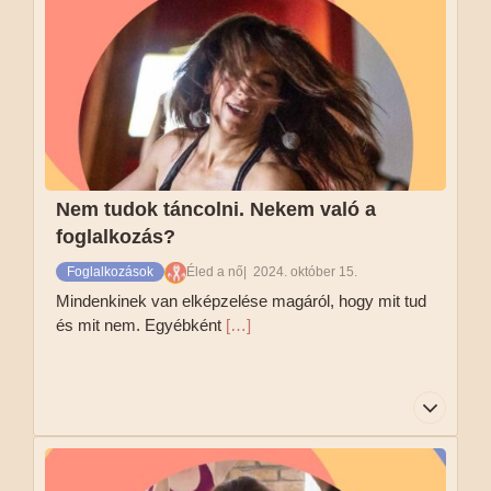
mozgásban, és amiben jól érzed magad. Ha
fázós vagy, akkor érdemes zoknit venni, hogy ne
fázzon a lábad.
Tovább olvasom
Nem tudok táncolni. Nekem való a
foglalkozás?
Foglalkozások
Éled a nő
2024. október 15.
Mindenkinek van elképzelése magáról, hogy mit tud
és mit nem. Egyébként
[…]
Mindenkinek van elképzelése magáról, hogy mit