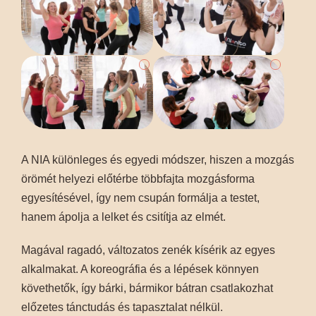
A NIA különleges és egyedi módszer, hiszen a mozgás
örömét helyezi előtérbe többfajta mozgásforma
egyesítésével, így nem csupán formálja a testet,
hanem ápolja a lelket és csitítja az elmét.
Magával ragadó, változatos zenék kísérik az egyes
alkalmakat. A koreográfia és a lépések könnyen
követhetők, így bárki, bármikor bátran csatlakozhat
előzetes tánctudás és tapasztalat nélkül.